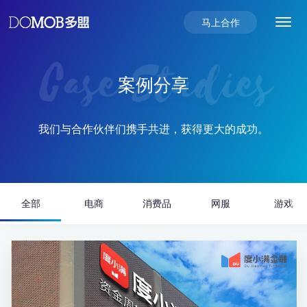
马上合作
首页
案例分享
产品及服务
我们与合作伙伴们携手共进，获得更大的成功。
用户增长服务解决方案
案例分享
代理及短视频服务
UGdesk用户增长平台
公司动态
全部
电商
消费品
网服
游戏
新消费品效增长
程序化购买平台
巨量引擎
关于我们
必得优选平台
腾讯广告
直播电商
公司简介
BlueNova流量变现平台
快手
品牌私域电商
荣誉奖项