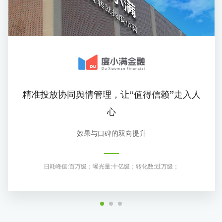
流量加油站
电商引流
企业招聘
创意及服务优势
联系我们
精准投放协同舆情管理，让“值得信赖”走入人
心
效果与口碑的双向提升
日耗峰值:百万级；
曝光量:十亿级；
转化数:过万级；