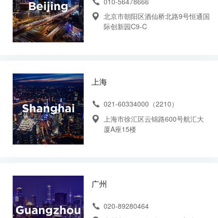
流量加油站
电商引流
010-56478666
北京市朝阳区酒仙桥北路9号恒通国
企业招聘
创意及服务优势
际创新园C9-C
联系我们
上海
021-60334000（2210）
上海市徐汇区云锦路600号航汇大
厦A座15楼
广州
020-89280464