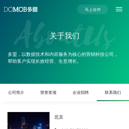
马上合作
首页
关于我们
产品及服务
多盟，以数据技术和内容服务为核心的营销科技公司，
用户增长服务解决方案
帮助客户实现长效经营、生意增长。
案例分享
代理及短视频服务
UGdesk用户增长平台
公司动态
新消费品效增长
程序化购买平台
巨量引擎
公司简介
荣誉奖项
企业招聘
联系我们
关于我们
必得优选平台
腾讯广告
直播电商
公司简介
BlueNova流量变现平台
快手
品牌私域电商
北京
荣誉奖项